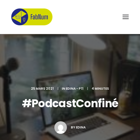
Recherche
25 MARS 2021
|
IN
EDINA - P11
|
4 MINUTES
#PodcastConfiné
BY
EDINA