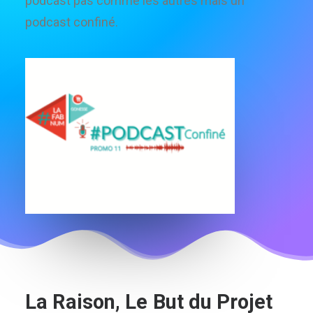
podcast pas comme les autres mais un
podcast confiné.
La
Raison,
Le
But
du
Projet