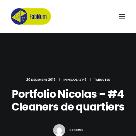
Recherche
20 DÉCEMBRE 2019
|
IN
NICOLAS P9
|
1 MINUTES
Portfolio Nicolas – #4
Cleaners de quartiers
BY
NICO