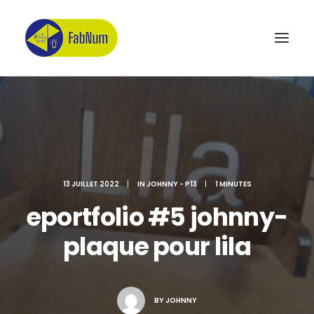
Recherche
13 JUILLET 2022
|
IN
JOHNNY - P13
|
1 MINUTES
eportfolio #5 johnny-
plaque pour lila
BY
JOHNNY