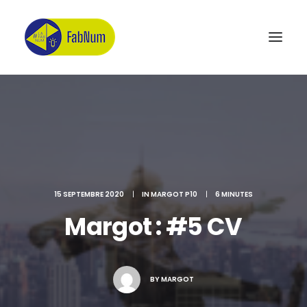
Recherche
15 SEPTEMBRE 2020
|
IN
MARGOT P10
|
6 MINUTES
Margot : #5 CV
BY
MARGOT