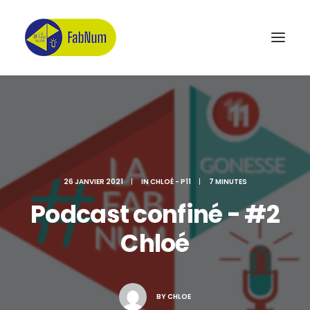
Recherche
26 JANVIER 2021
|
IN
CHLOÉ - P11
|
7 MINUTES
Podcast confiné - #2
Chloé
BY
CHLOE