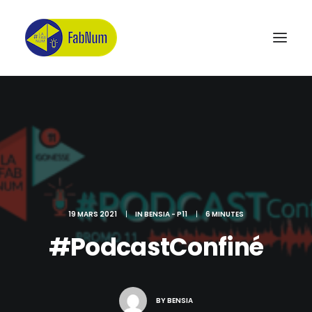
Recherche
19 MARS 2021
|
IN
BENSIA - P11
|
6 MINUTES
#PodcastConfiné
BY
BENSIA