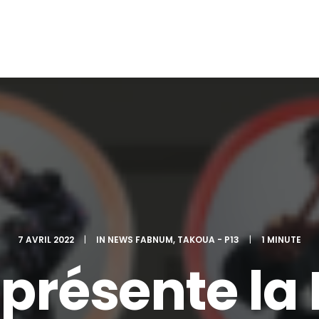
7 AVRIL 2022
|
IN
NEWS FABNUM
,
TAKOUA - P13
|
1 MINUTE
présente la