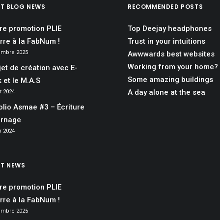
ST BLOG NEWS
RECOMMENDED POSTS
re promotion PLIE
Top Deejay headphones
re à la FabNum !
Trust in your intuitions
embre 2025
Awwwards best websites
Working from your home?
jet de création avec E-
Some amazing buildings
k et le M.A.S
A day alone at the sea
r 2024
olio Asmae #3 – Écriture
urnage
r 2024
ST NEWS
re promotion PLIE
re à la FabNum !
embre 2025