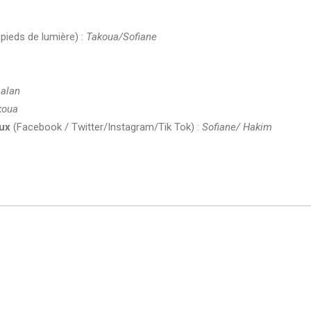
 pieds de lumière) :
Takoua/Sofiane
alan
koua
aux
(Facebook / Twitter/Instagram/Tik Tok) :
Sofiane/ Hakim