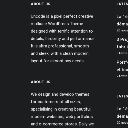
ABOUT US
LATE
Uncode is a pixel perfect creative
La 1è
multiuse WordPress Theme
démar
designed with terrific attention to
20 nov
details, flexibility and performance.
3 Pro
It is ultra professional, smooth
fabri
and sleek, with a clean modern
8 févrie
layout for almost any needs.
Portf
et to
7 févrie
ABOUT US
We design and develop themes
LATE
for customers of all sizes,
La 1è
specialising in creating beautiful,
démar
modern websites, web portfolios
20 nov
and e-commerce stores. Daily we