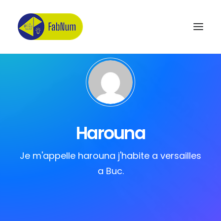
Recherche
Harouna
Je m'appelle harouna j'habite a versailles
a Buc.