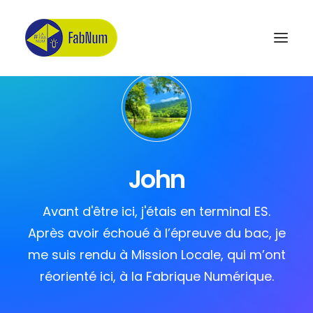
Recherche
John
Avant d'être ici, j'étais en terminal ES.
Après avoir échoué à l’épreuve du bac, je
me suis rendu à Mission Locale, qui m’ont
réorienté ici, à la Fabrique Numérique.