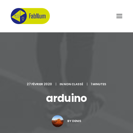
Recherche
27 FÉVRIER 2020
|
IN
NON CLASSÉ
|
1 MINUTES
arduino
BY
DENIS