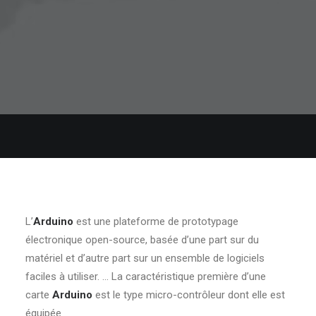
L’
Arduino
est une plateforme de prototypage
électronique open-source, basée d’une part sur du
matériel et d’autre part sur un ensemble de logiciels
faciles à utiliser. … La caractéristique première d’une
carte
Arduino
est le type micro-contrôleur dont elle est
équipée