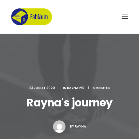
Recherche
23 JUILLET 2020
|
IN
RAYNA P10
|
4 MINUTES
Rayna's journey
BY
RAYNA