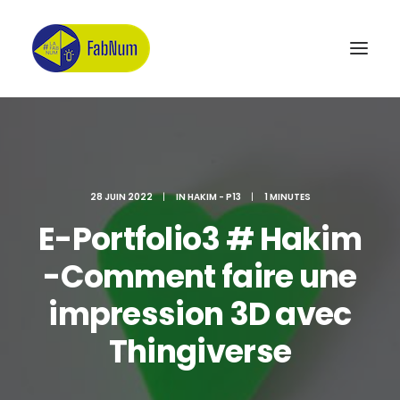
Recherche
28 JUIN 2022
|
IN
HAKIM - P13
|
1 MINUTES
E-Portfolio3 # Hakim
-Comment faire une
impression 3D avec
Thingiverse