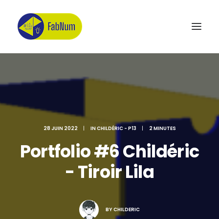
Recherche
28 JUIN 2022
|
IN
CHILDÉRIC - P13
|
2 MINUTES
Portfolio #6 Childéric
- Tiroir Lila
BY
CHILDERIC