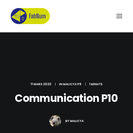
Recherche
11 MARS 2020
|
IN
MALICYA P9
|
1 MINUTE
Communication P10
BY
MALICYA